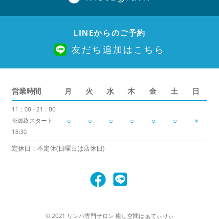
LINEからのご予約
友だち追加はこちら
営業時間
月
火
水
木
金
土
日
11：00 - 21：00
○
○
○
○
○
○
×
※最終スタート
18:30
定休日：不定休(日曜日は店休日)
© 2021 リンパ専門サロン 癒し空間はぁてぃりぃ