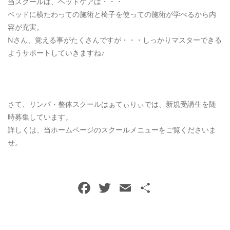
当スクールは、ヘッドケアは・・・
ベッドに横たわっての施術と椅子を使っての施術が学べるから内
容が充実。
Nさん、覚える事がたくさんですが・・・しっかりマスターできる
ようサポートしていきますね♪
さて、リンパ・整体スクールはぁてぃりぃでは、新規受講生を随
時募集しています。
詳しくは、当ホームページのスクールメニューをご覧くださいま
せ。
F
T
E
共
a
w
m
有
c
itt
ai