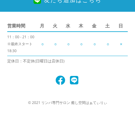
友だち追加はこちら
営業時間
月
火
水
木
金
土
日
11：00 - 21：00
○
○
○
○
○
○
×
※最終スタート
18:30
定休日：不定休(日曜日は店休日)
© 2021 リンパ専門サロン 癒し空間はぁてぃりぃ