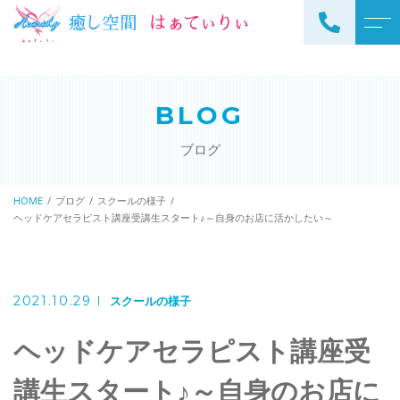
トップページ
スタッフ
BLOG
当サロンについて
よくある質問
ブログ
メニュー
アクセス
サロンメニュー
HOME
ブログ
スクールの様子
ブログ
ヘッドケアセラピスト講座受講生スタート♪～自身のお店に活かしたい～
スクールメニュー
お知らせ
2021.10.29
スクールの様子
ヘッドケアセラピスト講座受
ご予約・お問い合わせ
098-973-7837
講生スタート♪～自身のお店に