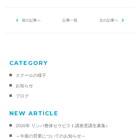
e
er
l
b
前の記事へ
o
記事一覧
次の記事へ
o
k
CATEGORY
スクールの様子
お知らせ
ブログ
NEW ARTICLE
2026年 リンパ整体セラピスト講座受講生募集♪
～今後の営業についてのお知らせ～