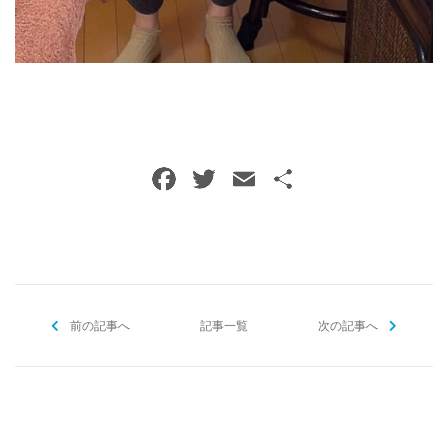
F
T
E
共
a
w
m
有
c
itt
ai
e
er
l
b
前の記事へ
o
記事一覧
次の記事へ
o
k