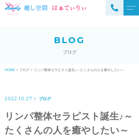
トップページ
スタッフ
BLOG
当サロンについて
よくある質問
ブログ
メニュー
アクセス
サロンメニュー
HOME
ブログ
リンパ整体セラピスト誕生♪～たくさんの人を癒やしたい～
ブログ
スクールメニュー
お知らせ
2022.10.27
ブログ
リンパ整体セラピスト誕生♪～
ご予約・お問い合わせ
たくさんの人を癒やしたい～
098-973-7837