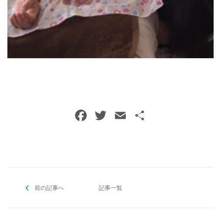
F
T
E
共
a
w
m
有
c
itt
ai
e
er
l
b
前の記事へ
o
記事一覧
o