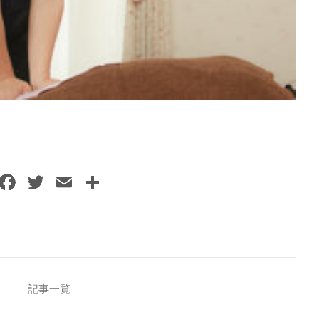
F
T
E
共
a
w
m
有
c
itt
ai
e
er
l
b
o
記事一覧
o